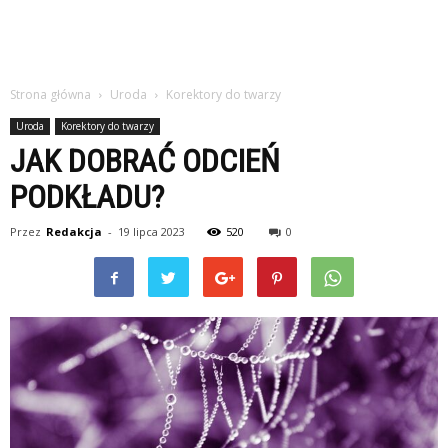
Strona główna
Uroda
Korektory do twarzy
Uroda
Korektory do twarzy
JAK DOBRAĆ ODCIEŃ
PODKŁADU?
Przez
Redakcja
-
19 lipca 2023
520
0