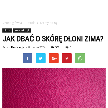
Strona główna
Uroda
Kremy do rąk
Uroda
Kremy do rąk
JAK DBAĆ O SKÓRĘ DŁONI ZIMA?
Przez
Redakcja
-
8 marca 2024
502
0