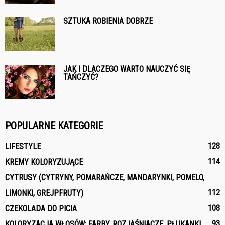
SZTUKA ROBIENIA DOBRZE
JAK I DLACZEGO WARTO NAUCZYĆ SIĘ
TAŃCZYĆ?
POPULARNE KATEGORIE
128
LIFESTYLE
114
KREMY KOLORYZUJĄCE
CYTRUSY (CYTRYNY, POMARAŃCZE, MANDARYNKI, POMELO,
112
LIMONKI, GREJPFRUTY)
108
CZEKOLADA DO PICIA
93
KOLORYZACJA WŁOSÓW: FARBY, ROZJAŚNIACZE, PŁUKANKI